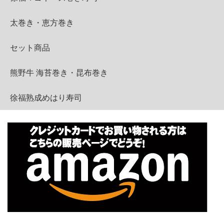
太巻き・恵方巻き
セット商品
熊野牛 海苔巻き・昆布巻き
徐福熟成めはり寿司