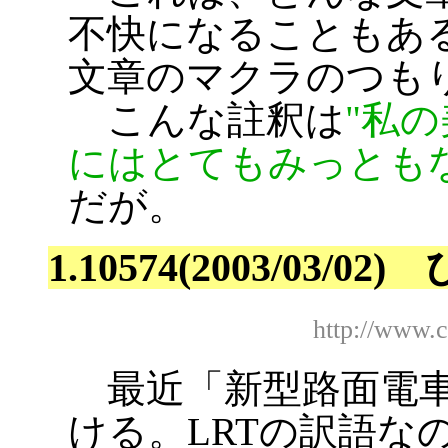
不快になることもあ
文章のマクラのつも
こんな註釈は
私の
にはとてもみっとも
だが。
1.10574(2003/03/
http://www.
最近「新型路面電車
ける。LRTの訳語な