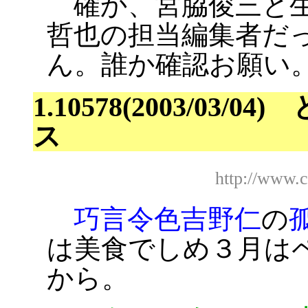
確か、宮脇俊三と生
哲也の担当編集者だ
ん。誰か確認お願い
1.10578(2003/0
ス
http://www.
巧言令色吉野仁
の
は美食でしめ３月は
から。