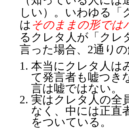
しい）。いわゆる「
は
そのままの形では
るクレタ人が「クレ
言った場合、2通り
本当にクレタ人は
て発言者も嘘つき
言は嘘ではない。
実はクレタ人の全
なく、中には正直
をついている。