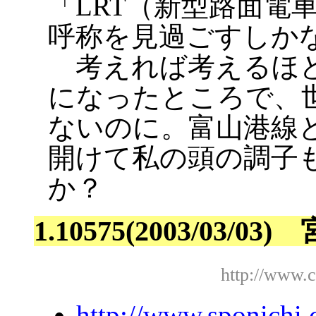
「LRT（新型路面電
呼称を見過ごすしか
考えれば考えるほど
になったところで、
ないのに。富山港線と
開けて私の頭の調子
か？
1.10575(2003/03/
http://www.
http://www.sponichi.