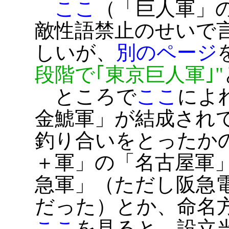
ここ
（「巨人軍」
敵性語禁止のせいで
しいが、
別のページ
段階で｢東京巨人軍｣
ところで
ここ
によ
金鯱軍」が結成され
釣り合いをとったか
＋軍」の「名古屋軍
急軍」（ただし阪急
だった）とか、命名
ここ
を見ると、設立