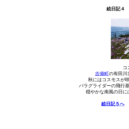
絵日記４
コ
吉備町
の有田川
秋にはコスモスが
パラグライダーの飛行
穏やかな南風の日に
絵日記５へ