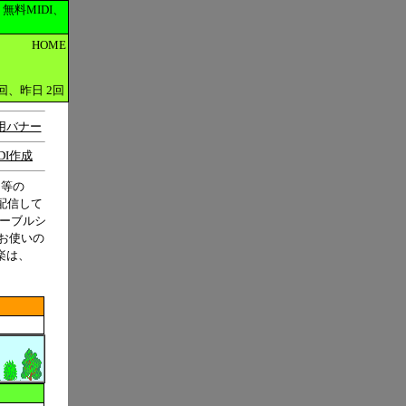
料MIDI、
HOME
回、昨日
2
回
用バナー
DI作成
Ｄ等の
配信して
テーブルシ
お使いの
楽は、
。