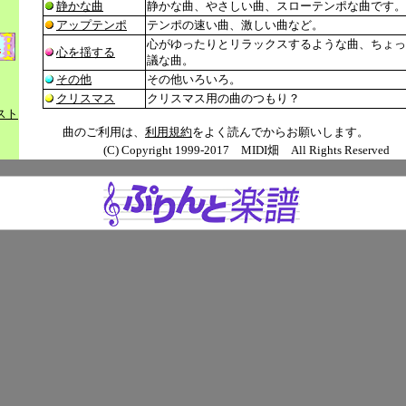
静かな曲
静かな曲、やさしい曲、スローテンポな曲です。
アップテンポ
テンポの速い曲、激しい曲など。
心がゆったりとリラックスするような曲、ちょっ
心を揺する
議な曲。
その他
その他いろいろ。
クリスマス
クリスマス用の曲のつもり？
スト
曲のご利用は、
利用規約
をよく読んでからお願いします。
(C) Copyright 1999-2017 MIDI畑 All Rights Reserved