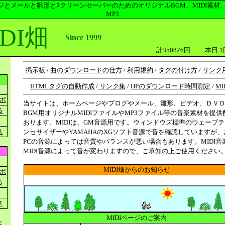
ジとメールと雛形とｽクリーンセーバーのためのオリジナルBGM、MIDI素材、無
MP3
DI畑
Since 1999
計
350826
回 本日
1
掲示板
/
曲のダウンロードの仕方
/
利用規約
/
タグの付け方
/
リンク
HTMLタグの自動作成
/
リンク集
/
HPのダウンロード時間測定
/
MI
ポ
当サイトは、ホームページやブログやメール、雛形、ビデオ、ＤＶ
る
BGM用オリジナルMIDIファイルやMP3ファイル等の音楽素材を提供
おります。MIDIは、GM音源用です。ウィンドウズ標準のウェーブ
ス
ンセサイザーやYAMAHAのXGソフト音源で音を確認していますが、
PCの音源によっては音質やバランスが悪い場合もあります。MIDI音
MIDI音源によって音が変わりますので、ご承知の上ご使用ください
MIDI畑からのお知らせ
ポ
る
ス
MIDIページのご案内
ル