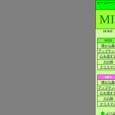
ホームペー
MI
HOME
MIDI
静かな曲
アップテン
心を揺す
その他
クリスマ
MP3
静かな曲
アップテン
心を揺す
その他
クリスマ
メー